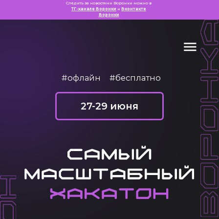
Следить за новостями Воронки можно в
ТГ-канале Воронки
и
Вконтакте
Воронки
#офлайн
#бесплатно
27-29 июня
на Юге Ро
|
Место проведения:
г. Краснодар, ИЦ Аквариум