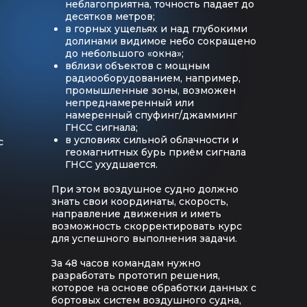
неблагоприятна, точность падает до
десятков метров;
в горных ущельях и над глубокими
долинами видимое небо сокращено
до небольшого «окна»;
вблизи объектов с мощным
радиооборудованием, например,
промышленные зоны, возможен
непреднамеренный или
намеренный спуфинг/джамминг
ГНСС сигнала;
в условиях сильной облачности и
с
геомагнитных бурь приём сигнала
ГНСС ухудшается.
При этом воздушное судно должно
знать свои координаты, скорость,
направление движения и иметь
возможность скорректировать курс
для успешного выполнения задачи.
За 48 часов командам нужно
разработать прототип решения,
которое на основе обработки данных с
бортовых систем воздушного судна,