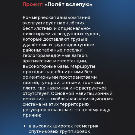
Проект:
«
Полёт вслепую
»
Коммерческая авиакомпания
эксплуатирует парк лёгких
беспилотных и опционально-
пилотируемых воздушных судов ,
которые доставляют грузы в
удалённые и труднодоступные
районы: таёжные посёлки,
геологоразведочные лагеря,
арктические метеостанции,
высокогорные базы. Маршруты
проходят над обширными без
ориентирными пространствами
тайгой, тундрой, степями, горными
плато, где наземная инфраструктура
отсутствует. Основной навигационный
источник — глобальная навигационная
система на этих территориях
регулярно отказывает по целому ряду
причин:
в высоких широтах геометрия
спутниковых группировок